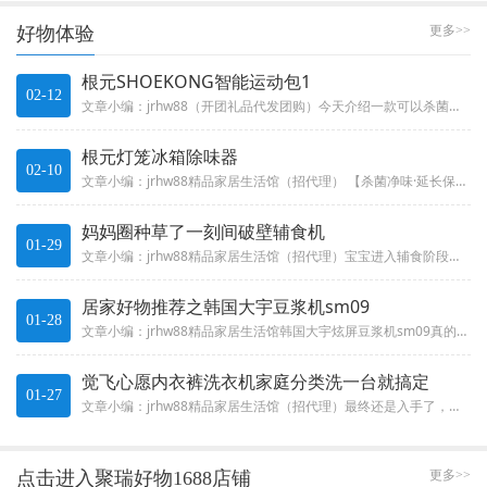
好物体验
更多>>
根元SHOEKONG智能运动包1
02-12
文章小编：jrhw88（开团礼品代发团购）今天介绍一款可以杀菌除味的根元智能运动包 设计真的很棒?? 有独立的伸缩鞋仓，...
根元灯笼冰箱除味器
02-10
文章小编：jrhw88精品家居生活馆（招代理） 【杀菌净味·延长保鲜·降解农残·40天超长续航」】冰箱毕竟是存储食物的，...
妈妈圈种草了一刻间破壁辅食机
01-29
文章小编：jrhw88精品家居生活馆（招代理）宝宝进入辅食阶段后?? 作为手残党妈妈简直欲哭无泪 还好在妈妈圈种草了一刻...
居家好物推荐之韩国大宇豆浆机sm09
01-28
文章小编：jrhw88精品家居生活馆韩国大宇炫屏豆浆机sm09真的是美貌与实力并存1大宇这款还有隔音罩 就算早晨打也不吵...
觉飞心愿内衣裤洗衣机家庭分类洗一台就搞定
01-27
文章小编：jrhw88精品家居生活馆（招代理）最终还是入手了，现在已经用了一个月了，我觉得还是很值的 他家是无孔内袋没有...
点击进入聚瑞好物1688店铺
更多>>