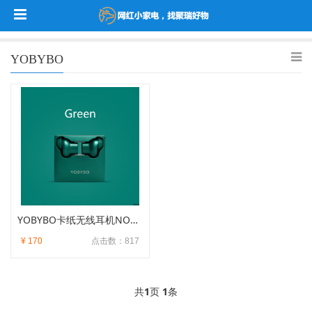
YOBYBO
YOBYBO卡纸无线耳机NOTE20
¥ 170
点击数：817
共
1
页
1
条