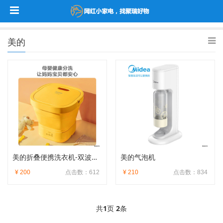
美的
美的折叠便携洗衣机-双波涡轮
美的气泡机
¥ 200
点击数：612
¥ 210
点击数：834
共
1
页
2
条