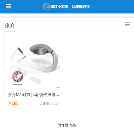
凉介
凉介M1斜方肌肩颈椎按摩器颈部按摩仪
¥ 185
点击数：674
共
1
页
1
条