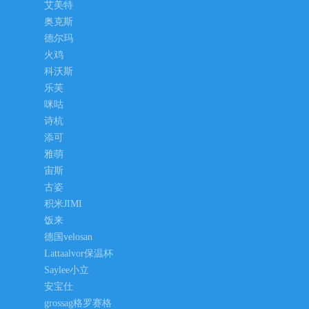
艾美特
奥克斯
德尔玛
火鸡
科沃斯
乐芙
咪咕
诗杭
添可
雅萌
宙斯
古姿
积米JIMI
饭来
德国velosan
Lattaalvor保温杯
Saylee小立
安宝仕
grossag格罗赛格