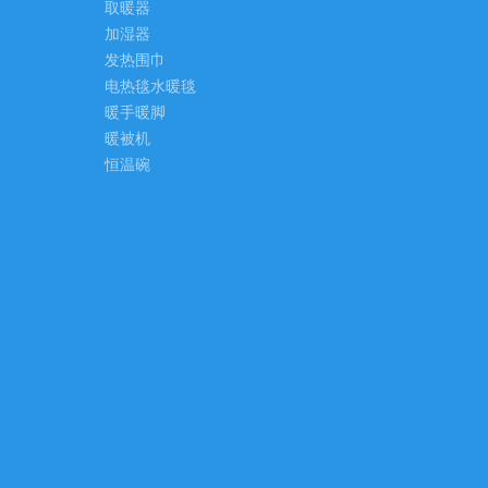
取暖器
加湿器
发热围巾
电热毯水暖毯
暖手暖脚
暖被机
恒温碗