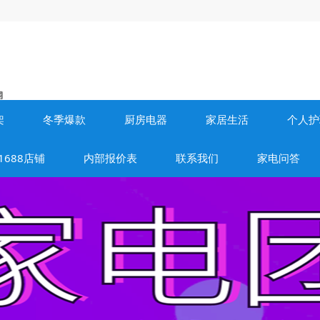
架
冬季爆款
厨房电器
家居生活
个人护
688店铺
内部报价表
联系我们
家电问答