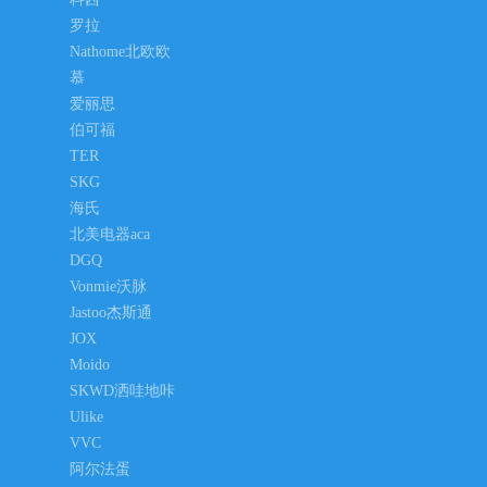
罗拉
Nathome北欧欧
慕
爱丽思
伯可福
TER
SKG
海氏
北美电器aca
DGQ
Vonmie沃脉
Jastoo杰斯通
JOX
Moido
SKWD洒哇地咔
Ulike
VVC
阿尔法蛋