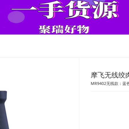
摩飞无线绞肉机
MR9402无线款：蓝