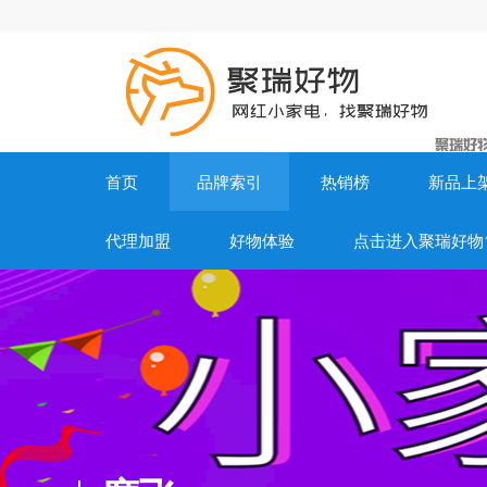
首页
品牌索引
热销榜
新品上
代理加盟
好物体验
点击进入聚瑞好物1