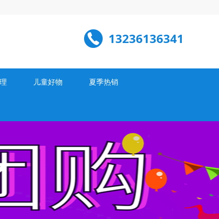
13236136341
理
儿童好物
夏季热销