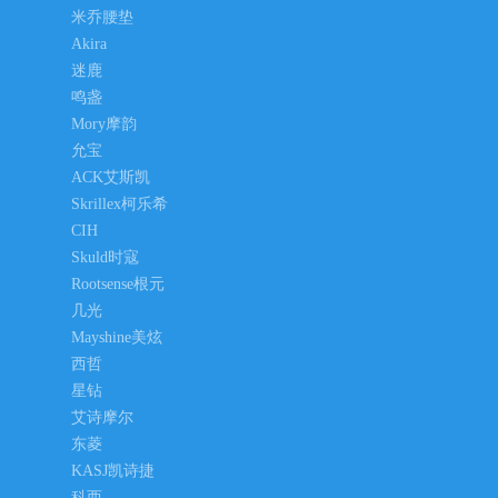
米乔腰垫
Akira
迷鹿
鸣盏
Mory摩韵
允宝
ACK艾斯凯
Skrillex柯乐希
CIH
Skuld时寇
Rootsense根元
几光
Mayshine美炫
西哲
星钻
艾诗摩尔
东菱
KASJ凯诗捷
科西