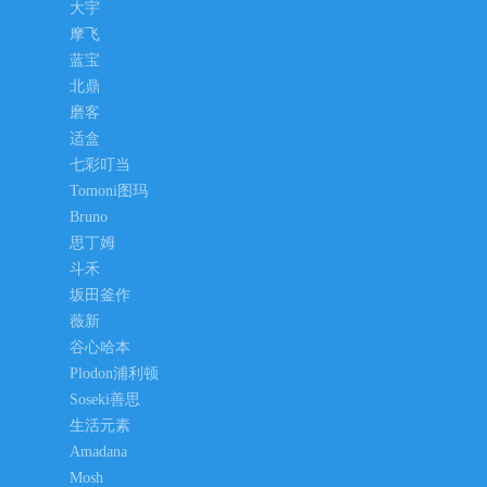
大宇
摩飞
蓝宝
北鼎
磨客
适盒
七彩叮当
Tomoni图玛
Bruno
思丁姆
斗禾
坂田釜作
薇新
谷心哈本
Plodon浦利顿
Soseki善思
生活元素
Amadana
Mosh