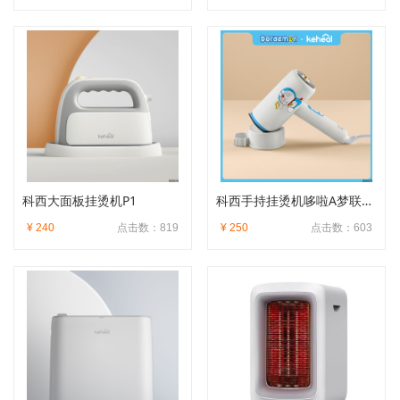
科西大面板挂烫机P1
科西手持挂烫机哆啦A梦联名款
¥ 240
点击数：819
¥ 250
点击数：603