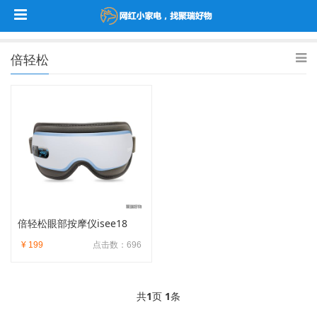
倍轻松
倍轻松眼部按摩仪isee18
¥ 199
点击数：696
共
1
页
1
条